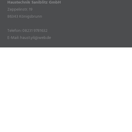
Haustechnik Saniblitz GmbH
Zeppelinstr. 19
86343 Königsbrunn
Telefon: 08231 9781632
E-Mail: haust.yil@web.de
Öffnungszeiten
Montag – Freitag:
8.00 – 17.00 Uhr