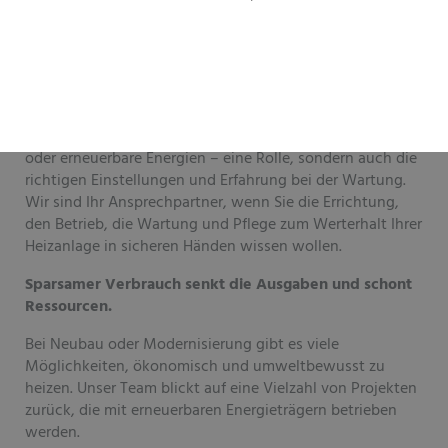
Die Heizaufwendungen eines Gebäudes sind ein nicht zu
unterschätzender Kostenfaktor. Gerade für
Produktionshallen oder große Büros kann eine effiziente
Wärmeerzeugung sowie eine durchdachte Verteilung
hohe Kosten einsparen. Hier spielt nicht nur die Wahl des
richtigen Heizsystems – ob Öl- oder Gasheizung, BHKW
oder erneuerbare Energien – eine Rolle, sondern auch die
richtigen Einstellungen und Erfahrung bei der Wartung.
Wir sind Ihr Ansprechpartner, wenn Sie die Errichtung,
den Betrieb, die Wartung und Pflege zum Werterhalt Ihrer
Heizanlage in sicheren Händen wissen wollen.
Sparsamer Verbrauch senkt die Ausgaben und schont
Ressourcen.
Bei Neubau oder Modernisierung gibt es viele
Möglichkeiten, ökonomisch und umweltbewusst zu
heizen. Unser Team blickt auf eine Vielzahl von Projekten
zurück, die mit erneuerbaren Energieträgern betrieben
werden.