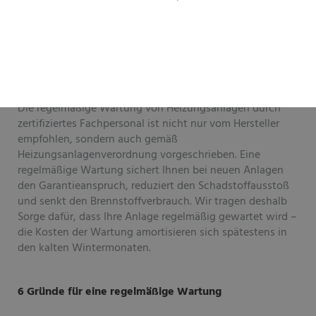
Ein Albtraum: Im Winter fällt die Heizung aus und der
Hersteller übernimmt keine Garantie – und auch ständig
steigende Heizkosten sind ein Ärgernis. Wir sorgen dafür,
dass Sie davon verschont bleiben – mit unserem
Wartungs- und Kundendienstangebot.
Die regelmäßige Wartung von Heizungsanlagen durch
zertifiziertes Fachpersonal ist nicht nur vom Hersteller
empfohlen, sondern auch gemäß
Heizungsanlagenverordnung vorgeschrieben. Eine
regelmäßige Wartung sichert Ihnen bei neuen Anlagen
den Garantieanspruch, reduziert den Schadstoffausstoß
und senkt den Brennstoffverbrauch. Wir tragen deshalb
Sorge dafür, dass Ihre Anlage regelmäßig gewartet wird –
die Kosten der Wartung amortisieren sich spätestens in
den kalten Wintermonaten.
6 Gründe für eine regelmäßige Wartung