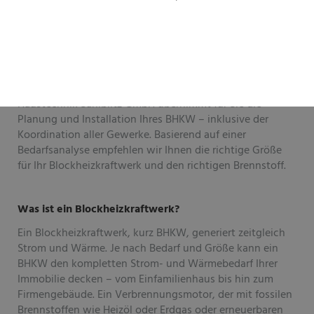
Ihr Weg zu mehr Energieeffizienz
Die Zukunft liegt nicht in Heizsystemen, die Strom
verbrauchen, sondern in Heizsystemen, die Strom
erzeugen. Wir verhelfen Ihnen zum Heizsystem der
Zukunft.
Haustechnik Saniblitz GmbH übernimmt für Sie die
Planung und Installation Ihres BHKW – inklusive der
Koordination aller Gewerke. Basierend auf einer
Bedarfsanalyse empfehlen wir Ihnen die richtige Größe
für Ihr Blockheizkraftwerk und den richtigen Brennstoff.
Was ist ein Blockheizkraftwerk?
Ein Blockheizkraftwerk, kurz BHKW, generiert zeitgleich
Strom und Wärme. Je nach Bedarf und Größe kann ein
BHKW den kompletten Strom- und Wärmebedarf Ihrer
Immobilie decken – vom Einfamilienhaus bis hin zum
Firmengebäude. Ein Verbrennungsmotor, der mit fossilen
Brennstoffen wie Heizöl oder Erdgas oder erneuerbaren