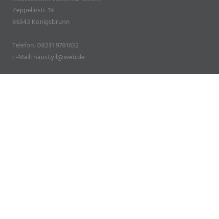
Zeppelinstr. 19
86343 Königsbrunn
Telefon: 08231 9781632
E-Mail: haust.yil@web.de
Öffnungszeiten
Montag – Freitag:
8.00 – 17.00 Uhr